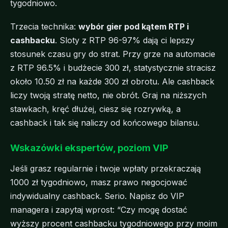
tygodniowo.
Trzecia technika:
wybór gier pod kątem RTP i
cashbacku
. Sloty z RTP 96-97% dają ci lepszy
stosunek czasu gry do strat. Przy grze na automacie
z RTP 96.5% i budżecie 300 zł, statystycznie stracisz
około 10.50 zł na każde 300 zł obrotu. Ale cashback
liczy twoją stratę netto, nie obrót. Graj na niższych
stawkach, kręć dłużej, ciesz się rozrywką, a
cashback i tak się naliczy od końcowego bilansu.
Wskazówki ekspertów, poziom VIP
Jeśli grasz regularnie i twoje wpłaty przekraczają
1000 zł tygodniowo, masz prawo negocjować
indywidualny cashback. Serio. Napisz do VIP
managera i zapytaj wprost: “Czy mogę dostać
wyższy procent cashbacku tygodniowego przy moim