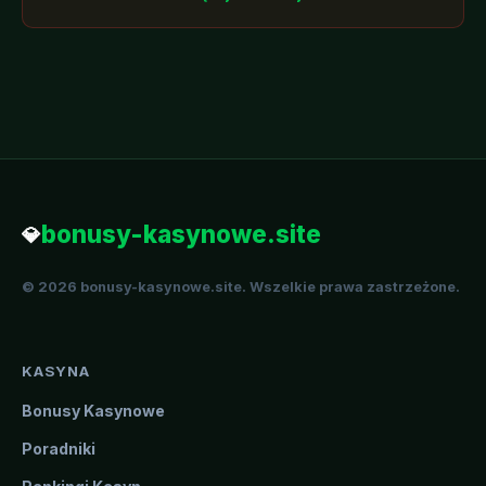
bonusy-kasynowe.site
💎
© 2026 bonusy-kasynowe.site. Wszelkie prawa zastrzeżone.
KASYNA
Bonusy Kasynowe
Poradniki