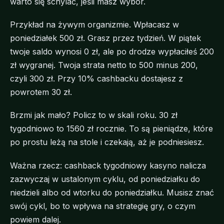
warto się schylać, jeśli masz wybór.
Przykład na żywym organizmie. Wpłacasz w
poniedziałek 500 zł. Grasz przez tydzień. W piątek
twoje saldo wynosi 0 zł, ale po drodze wypłaciłeś 200
zł wygranej. Twoja strata netto to 500 minus 200,
czyli 300 zł. Przy 10% cashbacku dostajesz z
powrotem 30 zł.
Brzmi jak mało? Policz to w skali roku. 30 zł
tygodniowo to 1560 zł rocznie. To są pieniądze, które
po prostu leżą na stole i czekają, aż je podniesiesz.
Ważna rzecz: cashback tygodniowy kasyno nalicza
zazwyczaj w ustalonym cyklu, od poniedziałku do
niedzieli albo od wtorku do poniedziałku. Musisz znać
swój cykl, bo to wpływa na strategię gry, o czym
powiem dalej.