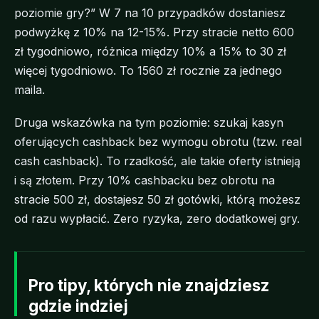
poziomie gry?” W 7 na 10 przypadków dostaniesz
podwyżkę z 10% na 12-15%. Przy stracie netto 600
zł tygodniowo, różnica między 10% a 15% to 30 zł
więcej tygodniowo. To 1560 zł rocznie za jednego
maila.
Druga wskazówka na tym poziomie: szukaj kasyn
oferujących cashback bez wymogu obrotu (tzw. real
cash cashback). To rzadkość, ale takie oferty istnieją
i są złotem. Przy 10% cashbacku bez obrotu na
stracie 500 zł, dostajesz 50 zł gotówki, którą możesz
od razu wypłacić. Zero ryzyka, zero dodatkowej gry.
Pro tipy, których nie znajdziesz
gdzie indziej