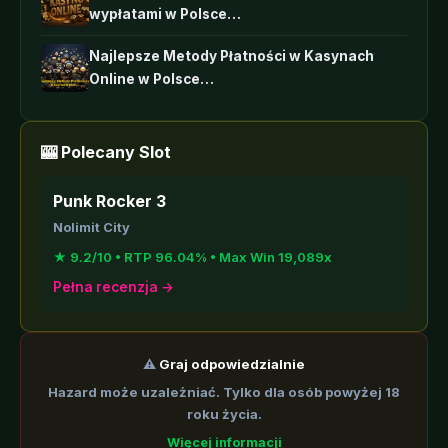
wypłatami w Polsce…
Najlepsze Metody Płatności w Kasynach
Online w Polsce…
🎰 Polecany Slot
Punk Rocker 3
Nolimit City
★ 9.2/10 • RTP 96.04% • Max Win 19,089x
Pełna recenzja →
⚠️
Graj odpowiedzialnie
Hazard może uzależniać. Tylko dla osób powyżej 18
roku życia.
Więcej informacji