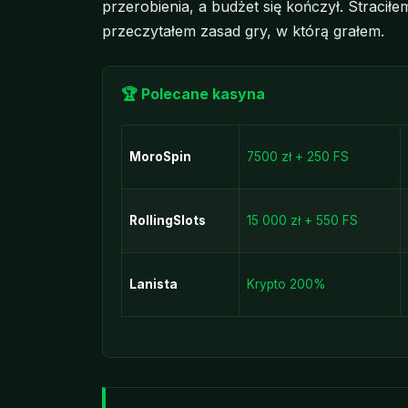
przerobienia, a budżet się kończył. Straciłe
przeczytałem zasad gry, w którą grałem.
🏆 Polecane kasyna
MoroSpin
7500 zł + 250 FS
RollingSlots
15 000 zł + 550 FS
Lanista
Krypto 200%