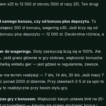
em x25 to 12 500 zł obrotu (500 zł razy 25). Ten drugi
od samego bonusu, czy od bonusu plus depozytu.
To
tajesz 200 zł bonusu, wagering x30. Jeśli liczy się od
 bonusu plus depozytu — 12 000 zł. Dwukrotna różnica, a
er do wageringu.
Sloty zazwyczaj liczą się w 100%. Ale
%. Jeśli grasz głównie w gry stołowe, większość bonusów
abelkę wkładu gier — jest gdzieś w regulaminie, zawsze.
ma termin realizacji — 7 dni, 14 dni, 30 dni. Jeśli masz 7
ać ponad 2000 zł dziennie. Przy stawkach 2-5 zł za spin to
 to realistyczne przy twoim stylu gry.
zas gry z bonusem.
Większość kasyn ustawia limit na 20-
awet przypadkiem — kasyno ma prawo anulować bonus i