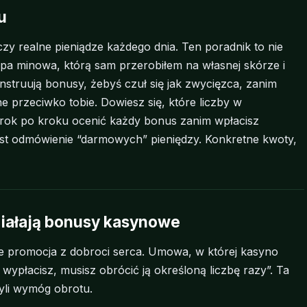
u
y realne pieniądze każdego dnia. Ten poradnik to nie
a minowa, którą sam przerobiłem na własnej skórze i
onstruują bonusy, żebyś czuł się jak zwycięzca, zanim
e przeciwko tobie. Dowiesz się, które liczby w
krok po kroku ocenić każdy bonus zanim wpłacisz
jest odmówienie “darmowych” pieniędzy. Konkretne kwoty,
iałają bonusy kasynowe
e promocja z dobroci serca. Umowa, w której kasyno
wypłacisz, musisz obrócić ją określoną liczbę razy”. Ta
zyli wymóg obrotu.