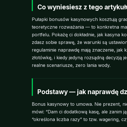
Co wyniesiesz z tego artykuł
Pułapki bonusów kasynowych kosztują gracz
teoretyczne rozważania — to konkretna map
portfelu. Pokażę ci dokładnie, jak kasyna k
zdasz sobie sprawę, że warunki są ustawion
regulaminie naprawdę mają znaczenie, jak 
złotówkę, i kiedy jedyną rozsądną decyzją 
realne scenariusze, zero lania wody.
Podstawy — jak naprawdę dz
Bonus kasynowy to umowa. Nie prezent, ni
mówi: “Dam ci dodatkową kasę, ale zanim ją 
“określona liczba razy” to tzw. wagering, c